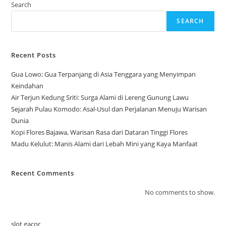
Search
SEARCH
Recent Posts
Gua Lowo: Gua Terpanjang di Asia Tenggara yang Menyimpan
Keindahan
Air Terjun Kedung Sriti: Surga Alami di Lereng Gunung Lawu
Sejarah Pulau Komodo: Asal-Usul dan Perjalanan Menuju Warisan
Dunia
Kopi Flores Bajawa, Warisan Rasa dari Dataran Tinggi Flores
Madu Kelulut: Manis Alami dari Lebah Mini yang Kaya Manfaat
Recent Comments
No comments to show.
slot gacor