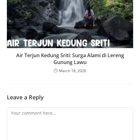
Air Terjun Kedung Sriti: Surga Alami di Lereng
Gunung Lawu
March 18, 2026
Leave a Reply
Comment