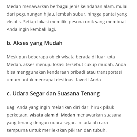
Medan menawarkan berbagai jenis keindahan alam, mulai
dari pegunungan hijau, lembah subur, hingga pantai yang
eksotis. Setiap lokasi memiliki pesona unik yang membuat
Anda ingin kembali lagi.
b. Akses yang Mudah
Meskipun beberapa objek wisata berada di luar kota
Medan, akses menuju lokasi tersebut cukup mudah. Anda
bisa menggunakan kendaraan pribadi atau transportasi
umum untuk mencapai destinasi favorit Anda.
c. Udara Segar dan Suasana Tenang
Bagi Anda yang ingin melarikan diri dari hiruk-pikuk
perkotaan,
wisata alam di Medan
menawarkan suasana
yang tenang dengan udara segar. Ini adalah cara
sempurna untuk merilekskan pikiran dan tubuh.