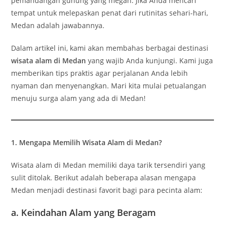
pemandangan gunung yang megah. Jika Anda mencari
tempat untuk melepaskan penat dari rutinitas sehari-hari,
Medan adalah jawabannya.
Dalam artikel ini, kami akan membahas berbagai destinasi
wisata alam di Medan
yang wajib Anda kunjungi. Kami juga
memberikan tips praktis agar perjalanan Anda lebih
nyaman dan menyenangkan. Mari kita mulai petualangan
menuju surga alam yang ada di Medan!
1. Mengapa Memilih Wisata Alam di Medan?
Wisata alam di Medan memiliki daya tarik tersendiri yang
sulit ditolak. Berikut adalah beberapa alasan mengapa
Medan menjadi destinasi favorit bagi para pecinta alam:
a. Keindahan Alam yang Beragam