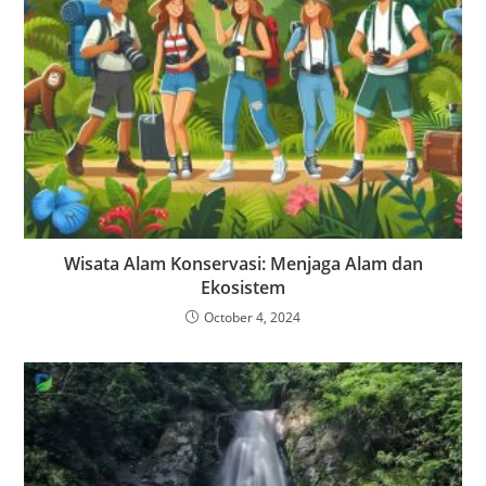
Wisata Alam Konservasi: Menjaga Alam dan
Ekosistem
October 4, 2024