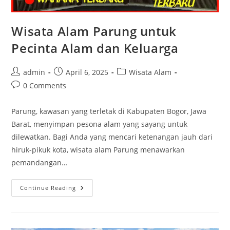
Wisata Alam Parung untuk
Pecinta Alam dan Keluarga
Post
Post
Post
admin
April 6, 2025
Wisata Alam
author:
published:
category:
Post
0 Comments
comments:
Parung, kawasan yang terletak di Kabupaten Bogor, Jawa
Barat, menyimpan pesona alam yang sayang untuk
dilewatkan. Bagi Anda yang mencari ketenangan jauh dari
hiruk-pikuk kota, wisata alam Parung menawarkan
pemandangan…
Wisata
Continue Reading
Alam
Parung
Untuk
Pecinta
Alam