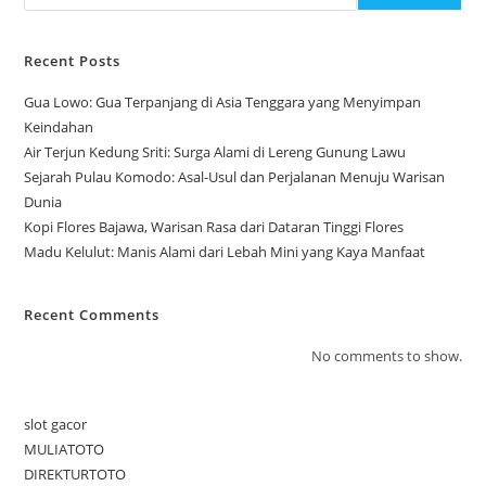
Recent Posts
Gua Lowo: Gua Terpanjang di Asia Tenggara yang Menyimpan
Keindahan
Air Terjun Kedung Sriti: Surga Alami di Lereng Gunung Lawu
Sejarah Pulau Komodo: Asal-Usul dan Perjalanan Menuju Warisan
Dunia
Kopi Flores Bajawa, Warisan Rasa dari Dataran Tinggi Flores
Madu Kelulut: Manis Alami dari Lebah Mini yang Kaya Manfaat
Recent Comments
No comments to show.
slot gacor
MULIATOTO
DIREKTURTOTO