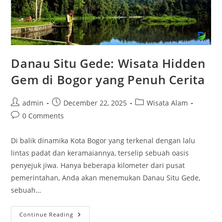
Danau Situ Gede: Wisata Hidden
Gem di Bogor yang Penuh Cerita
Post
Post
Post
admin
December 22, 2025
Wisata Alam
author:
published:
category:
Post
0 Comments
comments:
Di balik dinamika Kota Bogor yang terkenal dengan lalu
lintas padat dan keramaiannya, terselip sebuah oasis
penyejuk jiwa. Hanya beberapa kilometer dari pusat
pemerintahan, Anda akan menemukan Danau Situ Gede,
sebuah…
Danau
Continue Reading
Situ