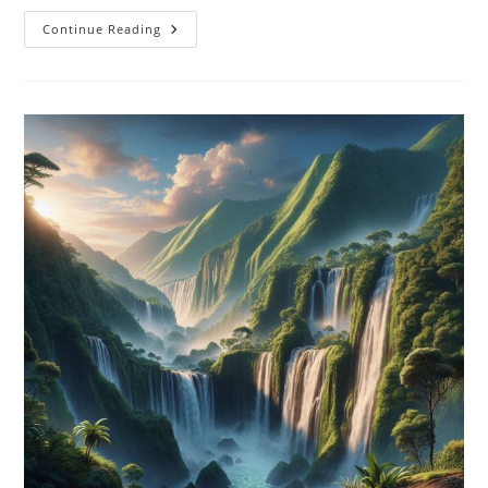
Menikmati
Continue Reading
Keindahan
Air
Terjun:
Sensasi
Menyegarkan
Di
Alam