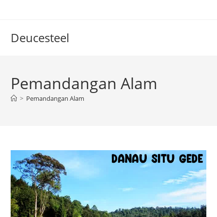
Skip
to
content
Deucesteel
Pemandangan Alam
>
Pemandangan Alam