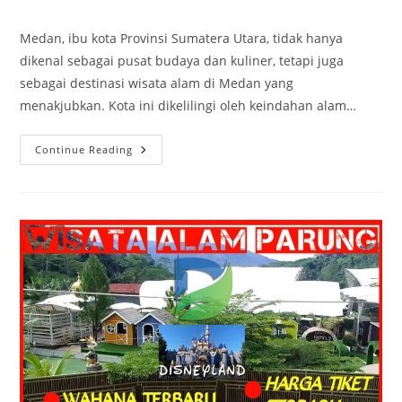
comments:
Medan, ibu kota Provinsi Sumatera Utara, tidak hanya
dikenal sebagai pusat budaya dan kuliner, tetapi juga
sebagai destinasi wisata alam di Medan yang
menakjubkan. Kota ini dikelilingi oleh keindahan alam…
Wisata
Continue Reading
Alam
Di
Medan
Yang
Wajib
Untuk
Liburan
Seru