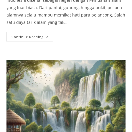
Indonesia dikenal sebagai negeri dengan keindahan alam
yang luar biasa. Dari pantai, gunung, hingga bukit, pesona
alamnya selalu mampu memikat hati para pelancong. Salah
satu daya tarik alam yang tak…
Deretan
Continue Reading
7
Bukit
Terindah
Di
Indonesia
Yang
Wajib
Kalian
Kunjungi