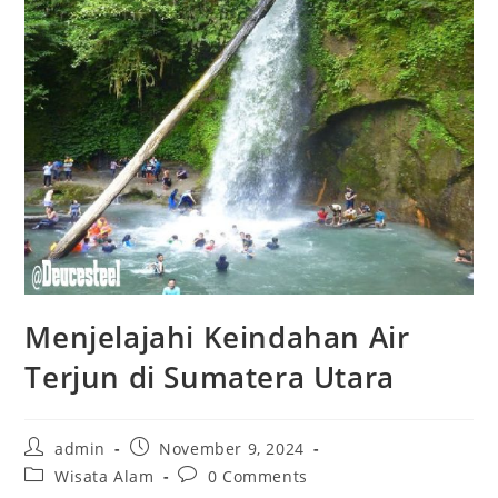
Menjelajahi Keindahan Air
Terjun di Sumatera Utara
Post
Post
admin
November 9, 2024
author:
published:
Post
Post
Wisata Alam
0 Comments
category:
comments: