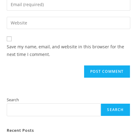
Enter
or
your
username
email
Enter
to
address
your
comment
to
website
comment
URL
Save my name, email, and website in this browser for the
(optional)
next time I comment.
Search
SEARCH
Recent Posts