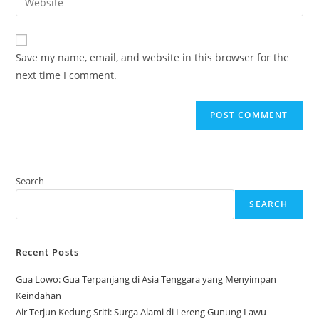
address
your
comment
to
website
comment
URL
Save my name, email, and website in this browser for the
(optional)
next time I comment.
Search
SEARCH
Recent Posts
Gua Lowo: Gua Terpanjang di Asia Tenggara yang Menyimpan
Keindahan
Air Terjun Kedung Sriti: Surga Alami di Lereng Gunung Lawu