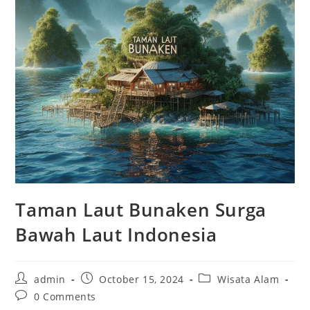
Taman Laut Bunaken Surga
Bawah Laut Indonesia
Post
Post
Post
admin
October 15, 2024
Wisata Alam
author:
published:
category:
Post
0 Comments
comments: