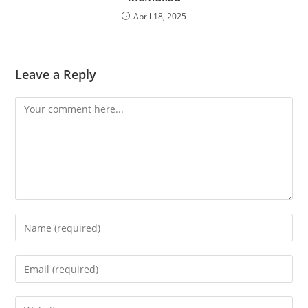
April 18, 2025
Leave a Reply
Comment
Enter
your
name
Enter
or
your
username
email
Enter
to