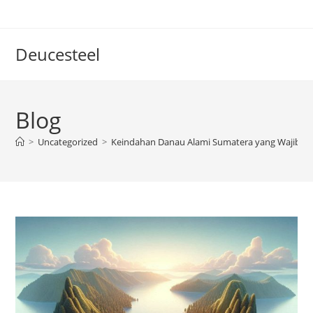
Skip
to
content
Deucesteel
Blog
>
Uncategorized
>
Keindahan Danau Alami Sumatera yang Wajib Di