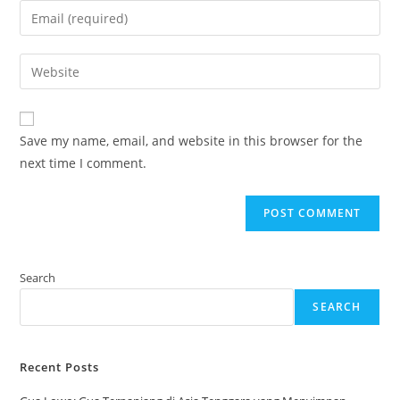
name
Enter
or
your
username
email
Enter
to
address
your
comment
to
website
comment
URL
Save my name, email, and website in this browser for the
(optional)
next time I comment.
Search
SEARCH
Recent Posts