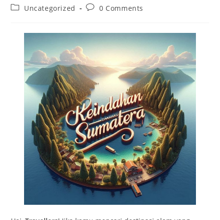
author:
published:
Post
Post
Uncategorized
0 Comments
category:
comments: