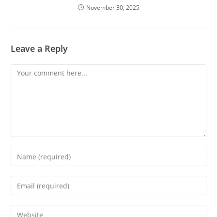
November 30, 2025
Leave a Reply
Comment
Enter
your
name
Enter
or
your
username
email
Enter
to