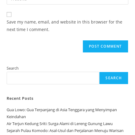
address
your
comment
to
website
comment
URL
Save my name, email, and website in this browser for the
(optional)
next time I comment.
Search
SEARCH
Recent Posts
Gua Lowo: Gua Terpanjang di Asia Tenggara yang Menyimpan
Keindahan
Air Terjun Kedung Sriti: Surga Alami di Lereng Gunung Lawu
Sejarah Pulau Komodo: Asal-Usul dan Perjalanan Menuju Warisan